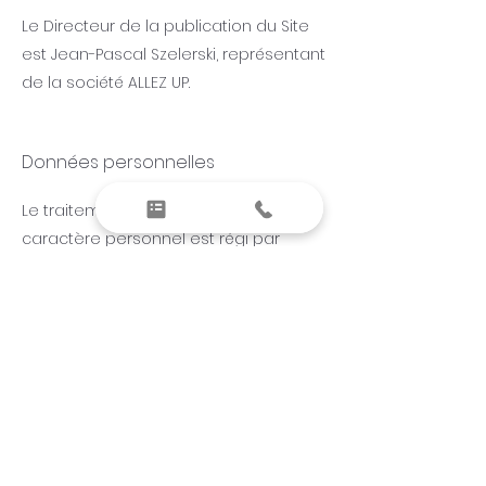
Le Directeur de la publication du Site
est Jean-Pascal Szelerski, représentant
de la société ALLEZ UP.
Données personnelles
Le traitement de vos données à
caractère personnel est régi par
notre Charte du respect de la vie
privée, disponible depuis la section
"Charte de Protection des Données
Personnelles", conformément au
Règlement Général sur la Protection
des Données 2016/679 du 27 avril 2016
(«RGPD»).