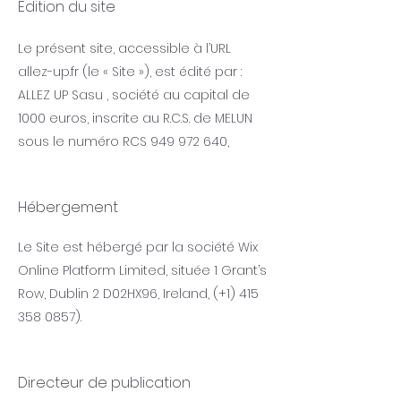
Edition du site
Le présent site, accessible à l’URL
allez-up.fr (le « Site »), est édité par :
ALLEZ UP Sasu , société au capital de
1000 euros, inscrite au R.C.S. de MELUN
sous le numéro RCS
949 972 640
,
Hébergement
Le Site est hébergé par la société Wix
Online Platform Limited, située 1 Grant’s
Row, Dublin 2 D02HX96, Ireland, (+1)
415
358 0857)
.
Directeur de publication