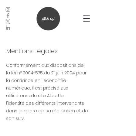
Mentions Légales
Conformé
ment aux dispositions de
la loi n°
2004-575
du 21 juin 2004 pour
la confiance en l'é
conomie
numé
rique, il est pré
cisé
aux
utilisateurs du site Allez Up
l'identité
des diffé
rents intervenants
dans le cadre de sa ré
alisation et de
son suivi.