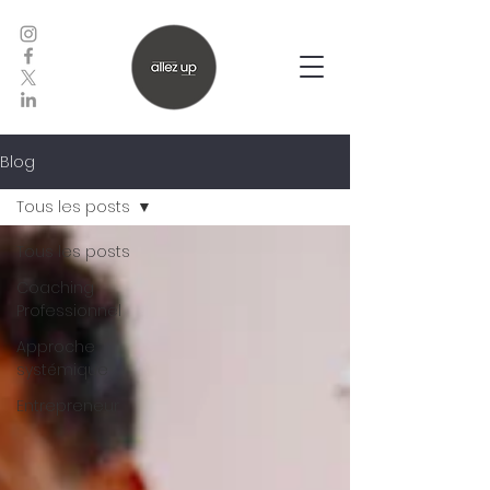
Blog
Tous les posts
Tous les posts
Coaching
Professionnel
Approche
systémique
Entrepreneur